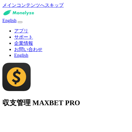
メインコンテンツへスキップ
English
アプリ
サポート
企業情報
お問い合わせ
English
収支管理 MAXBET PRO