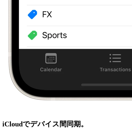
iCloudでデバイス間同期。