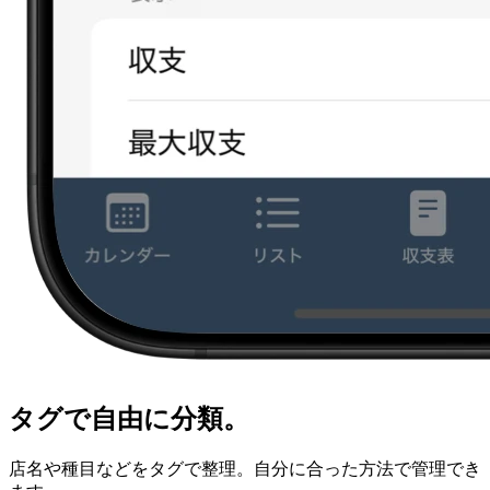
タグで自由に分類。
店名や種目などをタグで整理。自分に合った方法で管理でき