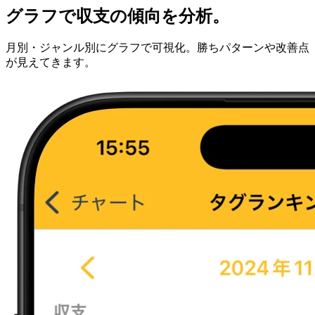
グラフで収支の傾向を分析。
月別・ジャンル別にグラフで可視化。勝ちパターンや改善点
が見えてきます。