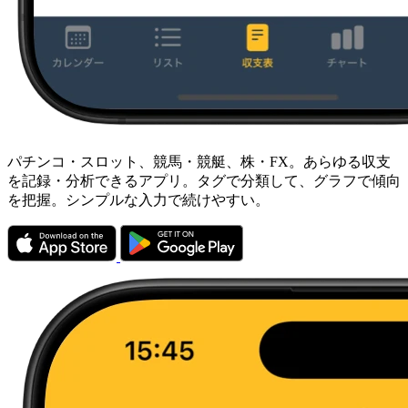
パチンコ・スロット、競馬・競艇、株・FX。あらゆる収支
を記録・分析できるアプリ。タグで分類して、グラフで傾向
を把握。シンプルな入力で続けやすい。