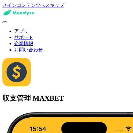
メインコンテンツへスキップ
アプリ
サポート
企業情報
お問い合わせ
収支管理 MAXBET