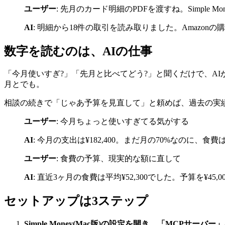
ユーザー
: 先月のカード明細のPDFを渡すね。Simple
AI
: 明細から18件の取引を読み取りました。Amazonの購入3
数字を読むのは、AIの仕事
「今月使いすぎ?」「先月と比べてどう?」と聞くだけで、A
月とでも。
相談の続きで「じゃあ予算を見直して」と頼めば、過去の実
ユーザー
: 今月ちょっと使いすぎてる気がする
AI
: 今月の支出は¥182,400。まだ月の70%なのに、
ユーザー
: 食費の予算、現実的な額に直して
AI
: 直近3ヶ月の食費は平均¥52,300でした。予算を¥45,0
セットアップは3ステップ
Simple Money(Mac版)の設定を開き、「MCPサーバ