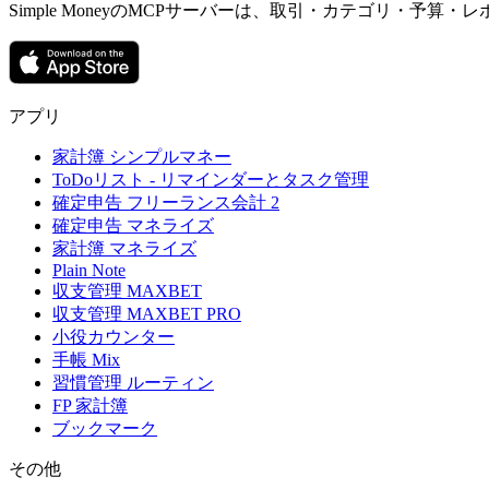
Simple MoneyのMCPサーバーは、取引・カテゴリ・予
アプリ
家計簿 シンプルマネー
ToDoリスト - リマインダーとタスク管理
確定申告 フリーランス会計 2
確定申告 マネライズ
家計簿 マネライズ
Plain Note
収支管理 MAXBET
収支管理 MAXBET PRO
小役カウンター
手帳 Mix
習慣管理 ルーティン
FP 家計簿
ブックマーク
その他