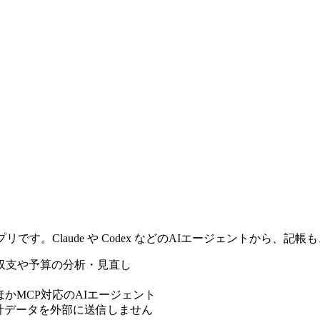
ol)対応の家計簿アプリです。Claude や Codex などのAIエージェン
、収支や予算の分析・見直し
 / Codex ほかMCP対応のAIエージェント
家計データを外部に送信しません