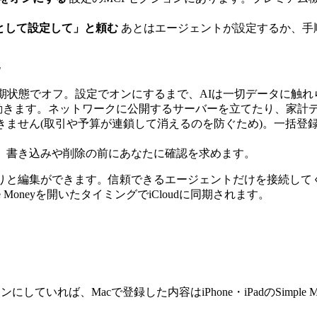
として設定して」と頼む
あとはエージェントが設定するか、手
た
初期状態でオフ。設定でオンにするまで、AIは一切データに触
ルに動きます。ネットワークに公開するサーバーを立てたり、家
できません(取引や予算が連鎖して消えるのを防ぐため)。一括登
は、書き込みや削除の前にあなたに確認を求めます。
取りと編集ができます。信頼できるエージェントだけを接続して
e Moneyを開いたタイミングでiCloudに同期されます。
していれば、Macで登録した内容はiPhone・iPadのSimple M