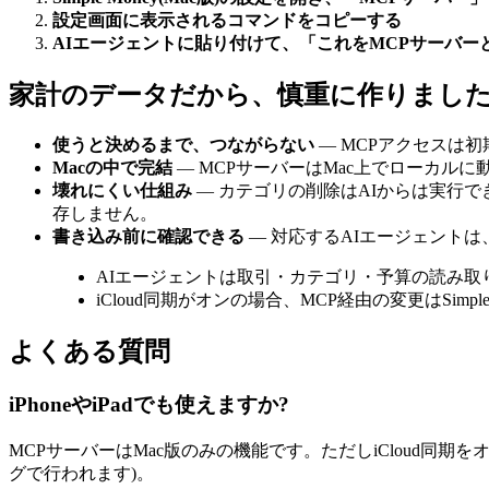
設定画面に表示されるコマンドをコピーする
AIエージェントに貼り付けて、「これをMCPサーバー
家計のデータだから、慎重に作りまし
使うと決めるまで、つながらない
— MCPアクセスは
Macの中で完結
— MCPサーバーはMac上でローカ
壊れにくい仕組み
— カテゴリの削除はAIからは実行
存しません。
書き込み前に確認できる
— 対応するAIエージェント
AIエージェントは取引・カテゴリ・予算の読み
iCloud同期がオンの場合、MCP経由の変更はSimpl
よくある質問
iPhoneやiPadでも使えますか?
MCPサーバーはMac版のみの機能です。ただしiCloud同期をオンに
グで行われます)。